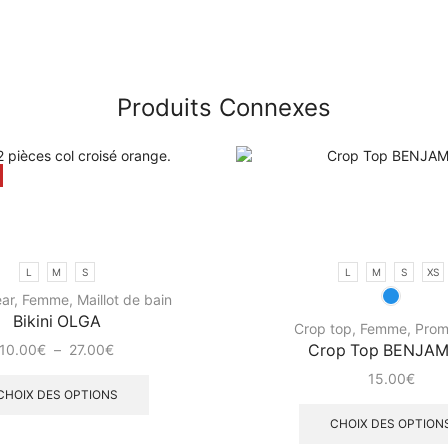
Produits Connexes
 - 63%
L
M
S
L
M
S
XS
ar
,
Femme
,
Maillot de bain
Bikini OLGA
Crop top
,
Femme
,
Prom
10.00
€
–
27.00
€
Crop Top BENJAM
15.00
€
CHOIX DES OPTIONS
CHOIX DES OPTION