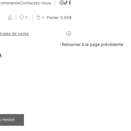
e commande
Contactez-nous
Panier
0.00
€
0
0
érales de vente
Retourner à la page précédente
A
U PANIER