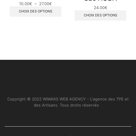
10.00
€
–
27.00
€
24.00
€
CHOIX DES OPTIONS
CHOIX DES OPTIONS
Copyright © 2022 WIWAKS WEB AGENCY - L'agence des TPE et
des Artisans. Tous droits réservés
..
WIWAKS WEB AGENCY. L’AGENCE DES TPE ET DES ARTISANS.
TOUS DROITS RÉSERVÉS.
USD / $