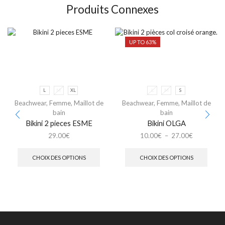
Produits Connexes
UP TO 63%
L
M
XL
L
M
S
Beachwear
,
Femme
,
Maillot de
Beachwear
,
Femme
,
Maillot de
bain
bain
Bikini 2 pieces ESME
Bikini OLGA
29.00
€
10.00
€
–
27.00
€
CHOIX DES OPTIONS
CHOIX DES OPTIONS