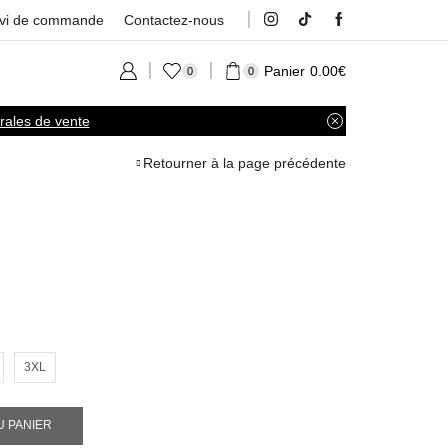
ivi de commande
Contactez-nous
Panier
0.00
€
0
0
rales de vente
Retourner à la page précédente
3XL
U PANIER