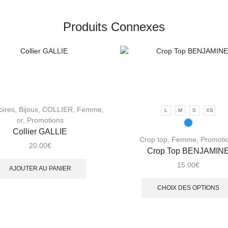
Produits Connexes
oires
,
Bijoux
,
COLLIER
,
Femme
,
L
M
S
XS
or
,
Promotions
Collier GALLIE
Crop top
,
Femme
,
Promoti
20.00
€
Crop Top BENJAMIN
15.00
€
AJOUTER AU PANIER
CHOIX DES OPTIONS