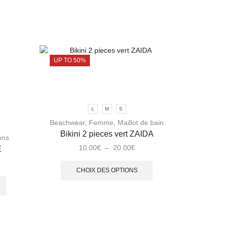
PROMOTION - 50%
L
M
S
Beachwear
,
Femme
,
Maillot de bain
Accessoir
Bikini 2 pieces vert ZAIDA
ons
10.00
€
–
20.00
€
E
CHOIX DES OPTIONS