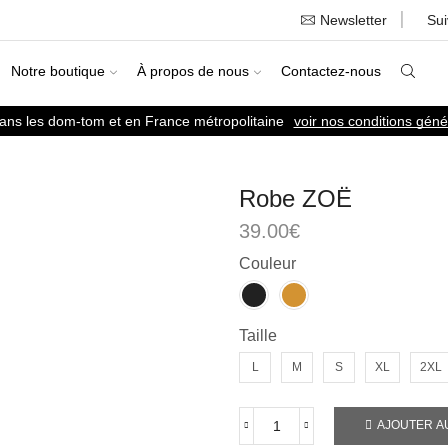
Newsletter
Su
Notre boutique
À propos de nous
Contactez-nous
dans les dom-tom et en France métropolitaine
voir nos conditions géné
Robe ZOË
39.00
€
Couleur
Taille
L
M
S
XL
2XL
AJOUTER A