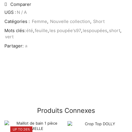
Comparer
UGS :
N / A
Catégories :
Femme
,
Nouvelle collection
,
Short
Mots clés:
été
,
feuille
,
les poupée's97
,
lespoupées
,
short
,
vert
Partager:
Produits Connexes
UP TO 26%