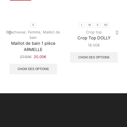
S
L
M
S
XS
Beachwear
,
Femme
,
Maillot de
Crop top
bain
Crop Top DOLLY
Maillot de bain 1 pièce
18.00
€
ARMELLE
27.00
€
20.00
€
CHOIX DES OPTIONS
CHOIX DES OPTIONS