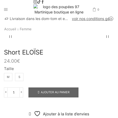
0
Livraison dans les dom-tom et en France métropolitaine
voir nos conditions générales de vente
Accueil
Femme
Short ELOÏSE
24.00
€
Taille
M
S
AJOUTER AU PANIER
Ajouter à la liste d’envies