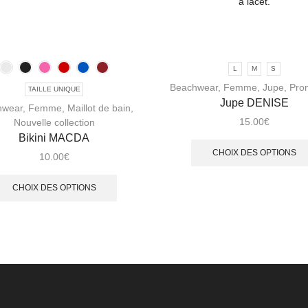
L
M
S
Beachwear
,
Femme
,
Jupe
,
Pro
TAILLE UNIQUE
Jupe DENISE
hwear
,
Femme
,
Maillot de bain
,
15.00
€
Nouvelle collection
Bikini MACDA
CHOIX DES OPTIONS
10.00
€
CHOIX DES OPTIONS