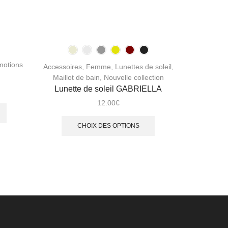
PROMOT
motions
Beachwe
Accessoires
,
Femme
,
Lunettes de soleil
,
Maillot de bain
,
Nouvelle collection
Lunette de soleil GABRIELLA
12.00
€
CHOIX DES OPTIONS