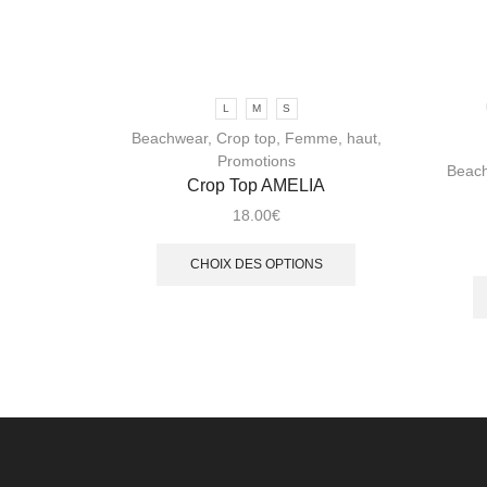
L
M
S
Beachwear
,
Crop top
,
Femme
,
haut
,
Promotions
Beac
Crop Top AMELIA
18.00
€
CHOIX DES OPTIONS