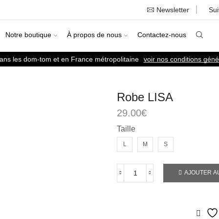
Newsletter
Su
Notre boutique
À propos de nous
Contactez-nous
dans les dom-tom et en France métropolitaine
voir nos conditions géné
Robe LISA
29.00
€
Taille
L
M
S
AJOUTER A