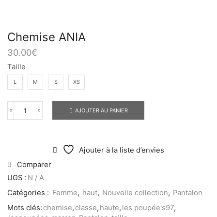
Chemise ANIA
30.00
€
Taille
L
M
S
XS
AJOUTER AU PANIER
Ajouter à la liste d’envies
Comparer
UGS :
N / A
Catégories :
Femme
,
haut
,
Nouvelle collection
,
Pantalon
Mots clés:
chemise
,
classe
,
haute
,
les poupée's97
,