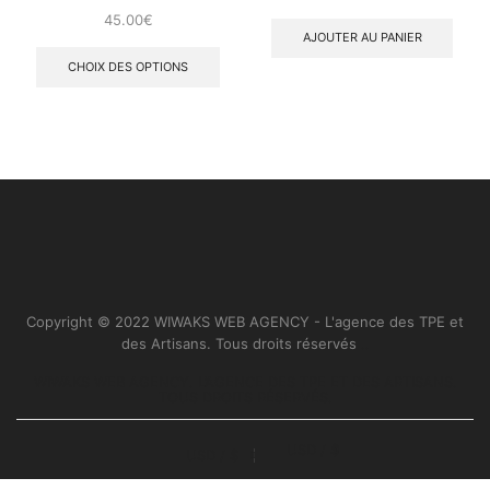
45.00
€
AJOUTER AU PANIER
CHOIX DES OPTIONS
Copyright © 2022 WIWAKS WEB AGENCY - L'agence des TPE et
des Artisans. Tous droits réservés
..
WIWAKS WEB AGENCY. L’AGENCE DES TPE ET DES ARTISANS.
TOUS DROITS RÉSERVÉS.
USD / $
USD / $