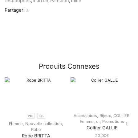
lespoupées
,
marron
,
Pantalon
,
taille
Partager:
Produits Connexes
Accessoires
,
Bijoux
,
COLLIER
,
2XL
3XL
Femme
,
or
,
Promotions
Femme
,
Nouvelle collection
,
Collier GALLIE
Robe
20.00
€
Robe BRITTA