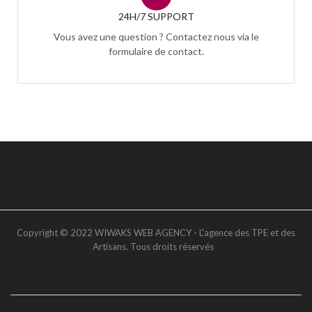
24H/7 SUPPORT
Vous avez une question ? Contactez nous via le
formulaire de contact.
Copyright © 2022 WIWAKS WEB AGENCY - L'agence des TPE et des
Artisans. Tous droits réservés
..
WIWAKS WEB AGENCY. L’AGENCE DES TPE ET DES ARTISANS. TOUS
DROITS RÉSERVÉS.