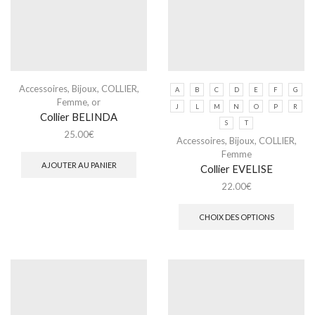
Accessoires
,
Bijoux
,
COLLIER
,
A
B
C
D
E
F
G
Femme
,
or
J
L
M
N
O
P
R
Collier BELINDA
S
T
25.00
€
Accessoires
,
Bijoux
,
COLLIER
,
Femme
AJOUTER AU PANIER
Collier EVELISE
22.00
€
CHOIX DES OPTIONS