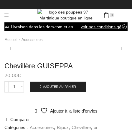
0
Livraison dans les dom-tom et en France métropolitaine
voir nos conditions générales de vente
Accueil
Accessoires
Chevillère GUISEPPA
20.00
€
AJOUTER AU PANIER
Ajouter à la liste d’envies
Comparer
Catégories :
Accessoires
,
Bijoux
,
Chevillère
,
or