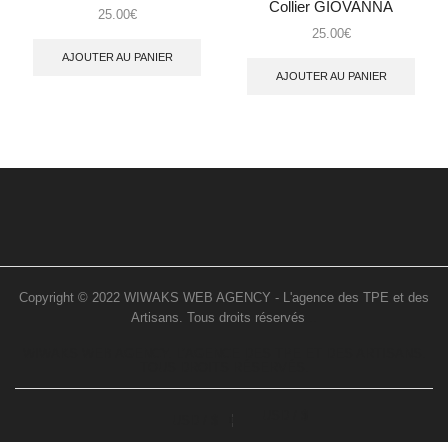
Collier GIOVANNA
25.00
€
25.00
€
AJOUTER AU PANIER
AJOUTER AU PANIER
Copyright © 2022 WIWAKS WEB AGENCY - L'agence des TPE et des
Artisans. Tous droits réservés
..
WIWAKS WEB AGENCY. L’AGENCE DES TPE ET DES ARTISANS.
TOUS DROITS RÉSERVÉS.
USD / $
USD / $