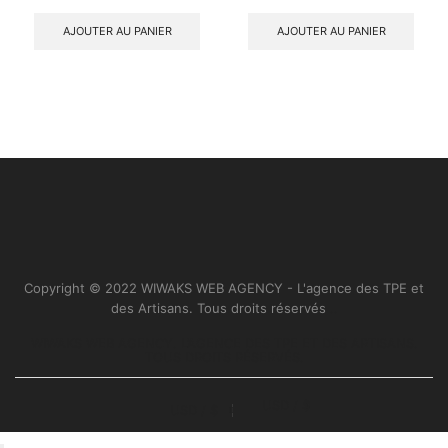
AJOUTER AU PANIER
AJOUTER AU PANIER
Copyright © 2022 WIWAKS WEB AGENCY - L'agence des TPE et
des Artisans. Tous droits réservés
..
WIWAKS WEB AGENCY. L’AGENCE DES TPE ET DES ARTISANS.
TOUS DROITS RÉSERVÉS.
USD / $
USD / $