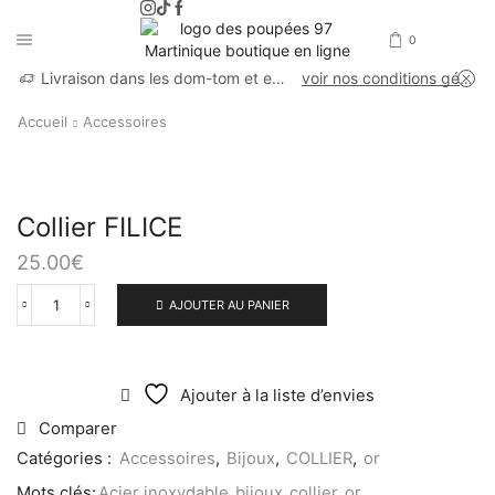
0
Livraison dans les dom-tom et en France métropolitaine
voir nos conditions générales de vente
Accueil
Accessoires
Collier FILICE
25.00
€
AJOUTER AU PANIER
Ajouter à la liste d’envies
Comparer
Catégories :
Accessoires
,
Bijoux
,
COLLIER
,
or
Mots clés:
Acier inoxydable
,
bijoux
,
collier
,
or