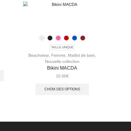
Femme
TAILLE UNIQUE
Beachwear
,
Femme
,
Maillot de bain
,
Nouvelle collection
Bikini MACDA
10.00
€
CHOIX DES OPTIONS