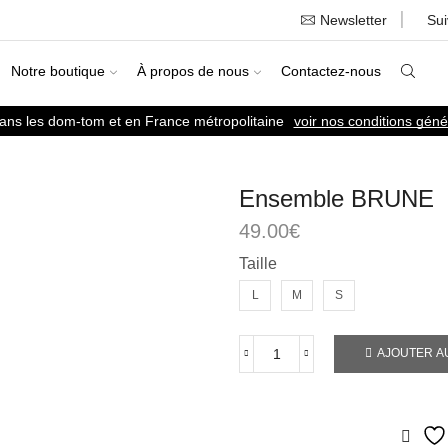
Newsletter
Su
Notre boutique
À propos de nous
Contactez-nous
dans les dom-tom et en France métropolitaine
voir nos conditions géné
Ensemble BRUNE
49.00
€
Taille
L
M
S
AJOUTER A