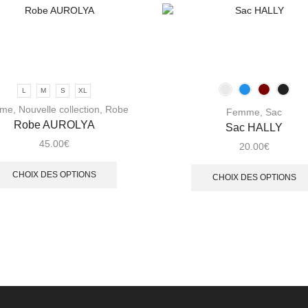
L
M
S
XL
me
,
Nouvelle collection
,
Robe
Femme
,
Sac
Robe AUROLYA
Sac HALLY
45.00
€
20.00
€
CHOIX DES OPTIONS
CHOIX DES OPTIONS