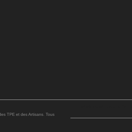
WIWAKS WEB AGENCY. L’
s TPE et des Artisans. Tous