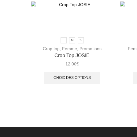
L
M
S
Crop top
,
Femme
,
Promotions
Fem
Crop Top JOSIE
12.00
€
CHOIX DES OPTIONS