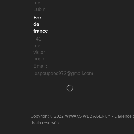
rue
Lubin
Fort
de
france
: 41
rue
victor
hugo
Email:
lespoupees972@gmail.com
Copyright © 2022 WIWAKS WEB AGENCY - L'agence de
droits réservés
..