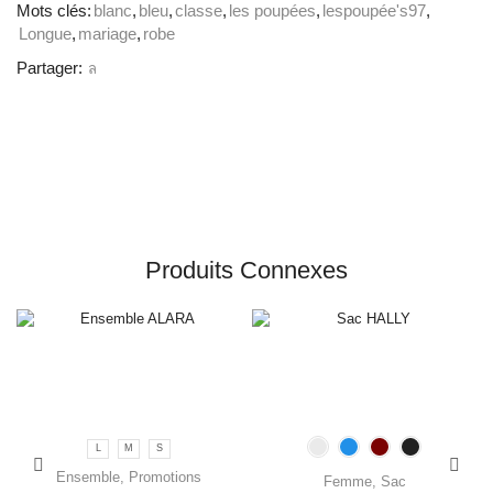
Mots clés:
blanc
,
bleu
,
classe
,
les poupées
,
lespoupée's97
,
Longue
,
mariage
,
robe
Partager:
Produits Connexes
L
M
S
Ensemble
,
Promotions
Femme
,
Sac