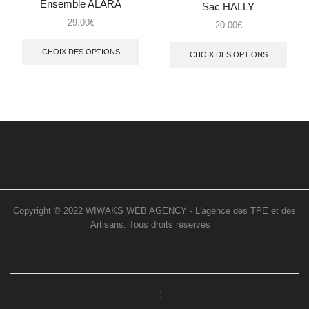
Ensemble ALARA
Sac HALLY
29.00
€
20.00
€
CHOIX DES OPTIONS
CHOIX DES OPTIONS
Copyright © 2022 WIWAKS WEB AGENCY - L'agence des TPE et des
Artisans. Tous droits réservés
..
WIWAKS WEB AGENCY. L’AGENCE DES TPE ET DES ARTISANS.
TOUS DROITS RÉSERVÉS.
USD / $
USD / $