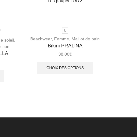
L
Beachwear
,
Femme
,
Maillot de bain
e soleil
,
Bikini PRALINA
ction
ELLA
38.00
€
CHOIX DES OPTIONS