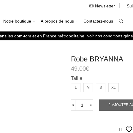
Newsletter
Su
Notre boutique
À propos de nous
Contactez-nous
dans les dom-tom et en France métropolitaine
voir nos conditions géné
Robe BRYANNA
49.00
€
Taille
L
M
S
XL
AJOUTER A