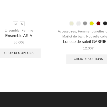
M
S
Ensemble
,
Femme
Accessoires
,
Femme
,
Lunettes d
Ensemble ARIA
Maillot de bain
,
Nouvelle colle
Lunette de soleil GABRI
36.00
€
12.00
€
CHOIX DES OPTIONS
CHOIX DES OPTIONS