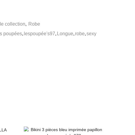
e collection
,
Robe
es poupées
,
lespoupée's97
,
Longue
,
robe
,
sexy