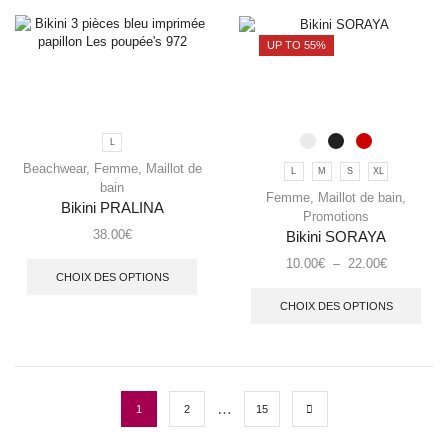
UP TO 55%
L
Beachwear
,
Femme
,
Maillot de
L
M
S
XL
bain
Femme
,
Maillot de bain
,
Bikini PRALINA
Promotions
38.00
€
Bikini SORAYA
10.00
€
–
22.00
€
CHOIX DES OPTIONS
CHOIX DES OPTIONS
…
1
2
15