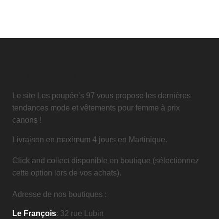
Les Poupée's 97
Le site Les poupée’s 97 vous propose les dernières
tendances mode et vêtements pour femme à prix
canons !
Livraison en maximum 4 jours en Martinique.
Click and collect disponible en boutique (sélectionnez
cette option lors de vos achats).
Adresse de nos boutiques :
Le François
: 32 rue Lubin