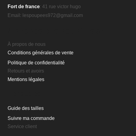
Fort de france
: 41 rue victor hugo
Email: lespoupees972@gmail.com
À PROPOS DES POUPÉE'S 97
À propos de nous
Conditions générales de vente
Politique de confidentialité
Retours et avoirs
Mentions légales
Liens utiles
Guide des tailles
Suivre ma commande
Service client