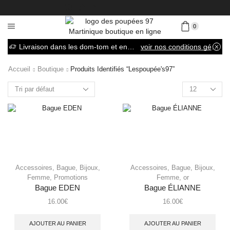
0
Livraison dans les dom-tom et en France métropolitaine
voir nos conditions générales de vente
Accueil
Boutique
Produits Identifiés “lespoupée's97”
Accessoires
,
Bague
,
Bijoux
,
Accessoires
,
Bague
,
Bijoux
,
Femme
,
Promotions
Femme
,
or
Bague EDEN
Bague ÉLIANNE
16.00
€
16.00
€
AJOUTER AU PANIER
AJOUTER AU PANIER