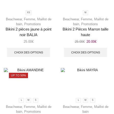
XS
M
Beachwear
,
Femme
,
Maillot de
Beachwear
,
Femme
,
Maillot de
bain
,
Promotions
bain
,
Promotions
Bikini 2 pièces jaune à point
Bikini 2 Pièces Marron taille
noir BALIA
haute
25.00
€
25.00
€
20.00
€
CHOIX DES OPTIONS
CHOIX DES OPTIONS
UP TO 50%
L
M
S
L
M
S
Beachwear
,
Femme
,
Maillot de
Beachwear
,
Femme
,
Maillot de
bain
,
Promotions
bain