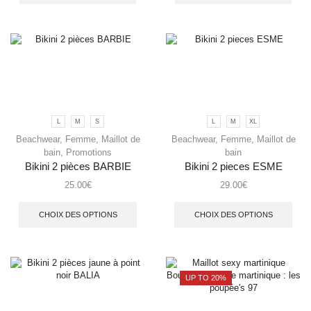
L
M
S
L
M
XL
Beachwear
,
Femme
,
Maillot de
Beachwear
,
Femme
,
Maillot de
bain
,
Promotions
bain
Bikini 2 pièces BARBIE
Bikini 2 pieces ESME
25.00
€
29.00
€
CHOIX DES OPTIONS
CHOIX DES OPTIONS
UP TO 20%