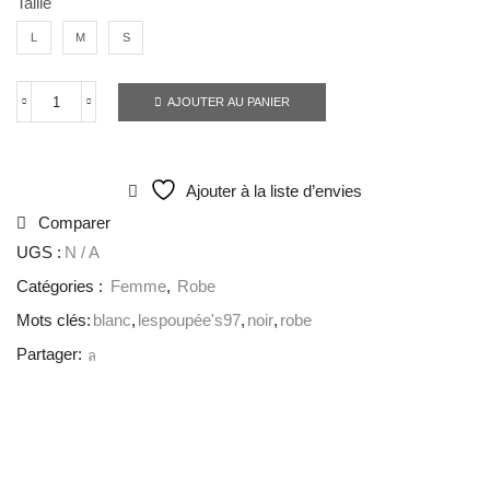
Taille
L
M
S
AJOUTER AU PANIER
Ajouter à la liste d’envies
Comparer
UGS :
N / A
Catégories :
Femme
,
Robe
Mots clés:
blanc
,
lespoupée's97
,
noir
,
robe
Partager: