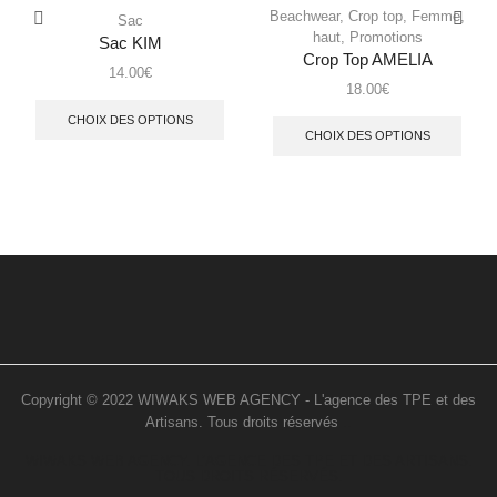
Beachwear
,
Crop top
,
Femme
,
Sac
haut
,
Promotions
Sac KIM
Crop Top AMELIA
14.00
€
18.00
€
CHOIX DES OPTIONS
CHOIX DES OPTIONS
Copyright © 2022 WIWAKS WEB AGENCY - L'agence des TPE et des
Artisans. Tous droits réservés
..
WIWAKS WEB AGENCY. L’AGENCE DES TPE ET DES ARTISANS.
TOUS DROITS RÉSERVÉS.