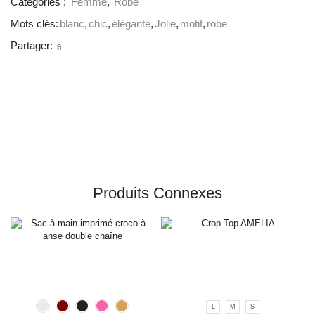
Catégories :
Femme
,
Robe
Mots clés:
blanc
,
chic
,
élégante
,
Jolie
,
motif
,
robe
Partager:
Produits Connexes
L
M
S