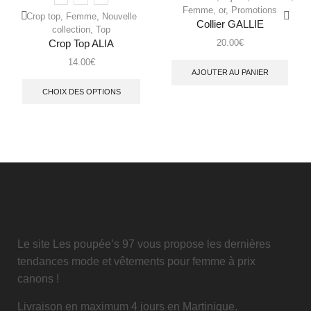
Femme
,
or
,
Promotions
Crop top
,
Femme
,
Nouvelle
Collier GALLIE
collection
,
Top
20.00
€
Crop Top ALIA
14.00
€
AJOUTER AU PANIER
CHOIX DES OPTIONS
Les Poupée's 97
Le site Les poupée’s 97 vous propose les dernières
tendances mode et vêtements pour femme à prix
canons !
Livraison en maximum 4 jours en Martinique.