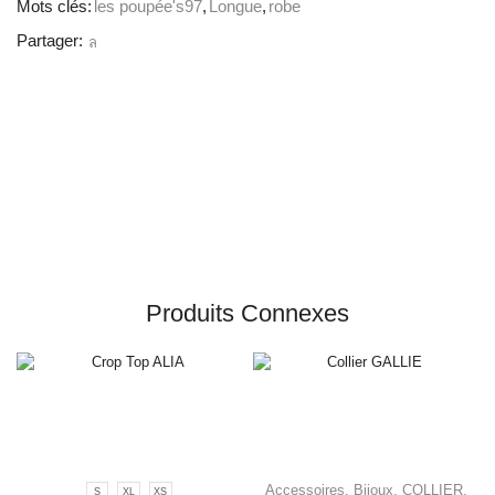
Mots clés:
les poupée's97
,
Longue
,
robe
Partager:
Produits Connexes
Accessoires
,
Bijoux
,
COLLIER
,
S
XL
XS