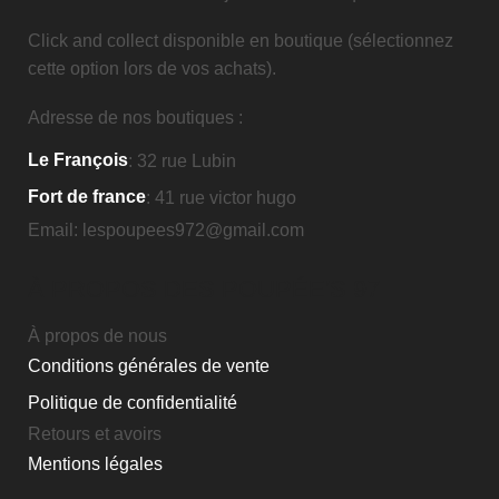
Click and collect disponible en boutique (sélectionnez
cette option lors de vos achats).
Adresse de nos boutiques :
Le François
: 32 rue Lubin
Fort de france
: 41 rue victor hugo
Email: lespoupees972@gmail.com
À PROPOS DES POUPÉE'S 97
À propos de nous
Conditions générales de vente
Politique de confidentialité
Retours et avoirs
Mentions légales