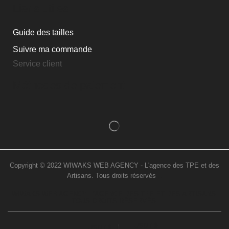
Liens utiles
Guide des tailles
Suivre ma commande
Service client
Méthodes de paiement
Copyright © 2022 WIWAKS WEB AGENCY - L'agence des TPE et des
Artisans. Tous droits réservés
..
WIWAKS WEB AGENCY. L’AGENCE DES TPE ET DES ARTISANS.
TOUS DROITS RÉSERVÉS.
USD / $
USD / $