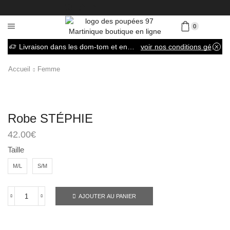
0
Livraison dans les dom-tom et en France métropolitaine
voir nos conditions générales de vente
Accueil
Femme
Robe STÉPHIE
42.00
€
Taille
M/L
S/M
AJOUTER AU PANIER