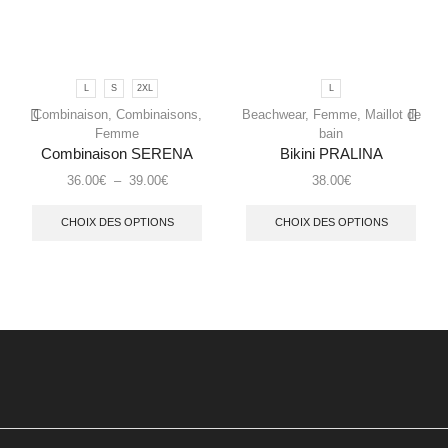
L
S
2XL
L
Combinaison
,
Combinaisons
,
Beachwear
,
Femme
,
Maillot de
Femme
bain
Combinaison SERENA
Bikini PRALINA
36.00
€
–
39.00
€
38.00
€
CHOIX DES OPTIONS
CHOIX DES OPTIONS