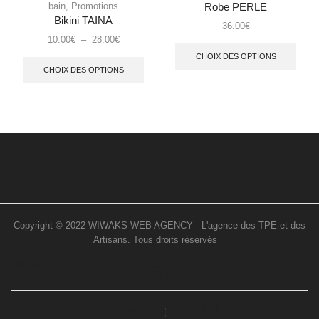
bain
,
Promotions
Robe PERLE
Bikini TAINA
36.00
€
10.00
€
–
28.00
€
CHOIX DES OPTIONS
CHOIX DES OPTIONS
Copyright © 2022 WIWAKS WEB AGENCY - L'agence des TPE et des
Artisans. Tous droits réservés
..
WIWAKS WEB AGENCY. L’AGENCE DES TPE ET DES ARTISANS.
TOUS DROITS RÉSERVÉS.
USD / $
USD / $