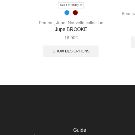
TAILLE UNIQUE
Beach
Femme
,
Jupe
,
Nouvelle collection
Jupe BROOKE
16.00
€
CHOIX DES OPTIONS
Les
À
Liens
Méthodes
Poupée's
PROPOS
utiles
de
97
DES
paiement
POUPÉE'S
Guide