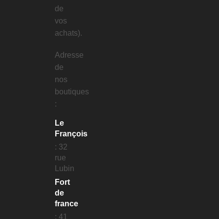
de
vos
achats).
Adresse
de
nos
boutiques
:
Le
François
: 32
rue
Lubin
Fort
de
france
: 41