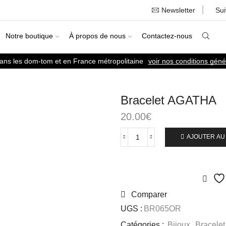
Newsletter
Su
Notre boutique
À propos de nous
Contactez-nous
dans les dom-tom et en France métropolitaine
voir nos conditions géné
Bracelet AGATHA
20.00
€
AJOUTER AU
Comparer
UGS :
BR065OR
Catégories :
Bijoux
,
Bracelet