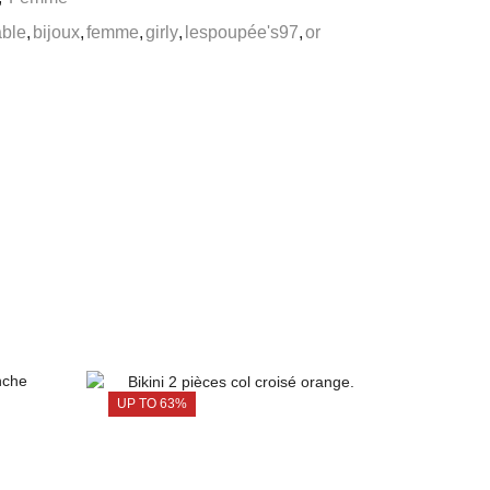
able
,
bijoux
,
femme
,
girly
,
lespoupée's97
,
or
UP TO 63%
PROMOT