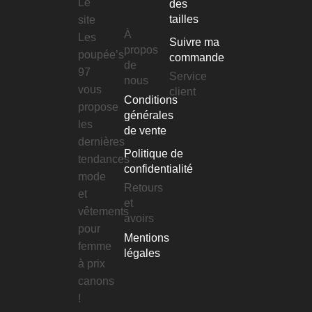
97
Le
des
tailles
site
À
Les
Suivre ma
propos
poupée’s
commande
de
97
Service
nous
vous
client
Conditions
propose
générales
les
de vente
dernières
Politique de
tendances
confidentialité
mode
Retours
et
et
vêtements
avoirs
pour
Mentions
femme
légales
à prix
canons
!