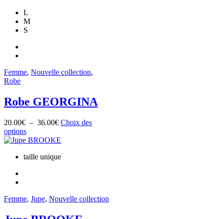
plusieurs
L
variations.
M
Les
S
options
peuvent
être
choisies
sur
Femme
,
Nouvelle collection
,
la
Robe
page
du
Robe GEORGINA
produit
Plage
20.00
€
–
36.00
€
Choix des
Ce
de
options
produit
prix :
a
20.00€
taille unique
plusieurs
à
variations.
36.00€
Les
options
peuvent
Femme
,
Jupe
,
Nouvelle collection
être
choisies
sur