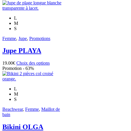
produit
page
a
du
plusieurs
produit
L
variations.
M
Les
S
options
peuvent
Femme
,
Jupe
,
Promotions
être
choisies
Jupe PLAYA
sur
la
page
Ce
19.00
€
Choix des options
du
produit
Promotion - 63%
produit
a
plusieurs
variations.
L
Les
M
options
S
peuvent
être
Beachwear
,
Femme
,
Maillot de
choisies
bain
sur
la
Bikini OLGA
page