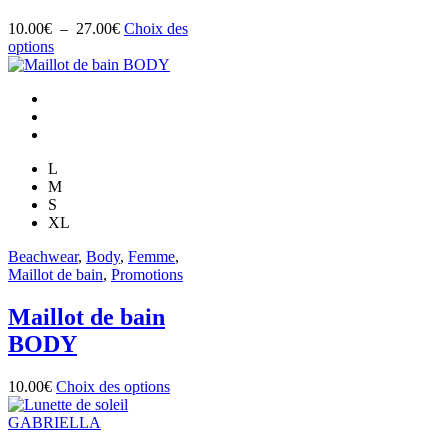
du
produit
Plage
10.00
€
–
27.00
€
Choix des
Ce
de
options
produit
prix :
a
10.00€
plusieurs
à
variations.
27.00€
Les
options
L
peuvent
M
être
S
choisies
XL
sur
la
Beachwear
,
Body
,
Femme
,
page
Maillot de bain
,
Promotions
du
produit
Maillot de bain
BODY
Ce
10.00
€
Choix des options
produit
a
plusieurs