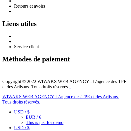
Politique de confidentialité
Retours et avoirs
Mentions légales
Liens utiles
Guide des tailles
Suivre ma commande
Service client
Méthodes de paiement
Instagram
Tik-
Copyright © 2022 WIWAKS WEB AGENCY - L'agence des TPE
tok
et des Artisans. Tous droits réservés
..
WIWAKS WEB AGENCY. L’agence des TPE et des Artisans.
Tous droits réservés.
USD / $
EUR / €
This is just for demo
USD / $