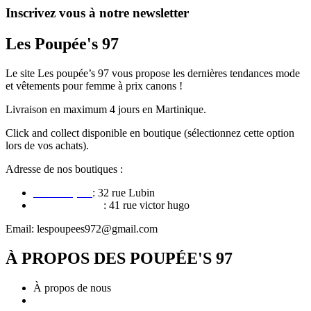
sur
Inscrivez vous à notre newsletter
la
page
Les Poupée's 97
du
produit
Le site Les poupée’s 97 vous propose les dernières tendances mode
et vêtements pour femme à prix canons !
Livraison en maximum 4 jours en Martinique.
Click and collect disponible en boutique (sélectionnez cette option
lors de vos achats).
Adresse de nos boutiques :
Le François
: 32 rue Lubin
Fort de france
: 41 rue victor hugo
Email: lespoupees972@gmail.com
À PROPOS DES POUPÉE'S 97
À propos de nous
Conditions générales de vente