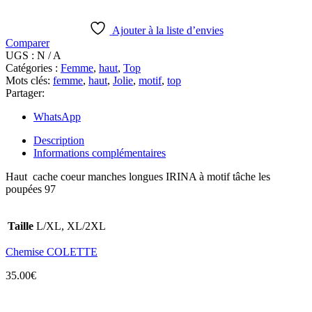
IRINA
Ajouter à la liste d’envies
Comparer
UGS :
N / A
Catégories :
Femme
,
haut
,
Top
Mots clés:
femme
,
haut
,
Jolie
,
motif
,
top
Partager:
WhatsApp
Description
Informations complémentaires
Haut cache coeur manches longues IRINA à motif tâche les
poupées 97
Taille
L/XL, XL/2XL
Chemise COLETTE
35.00
€