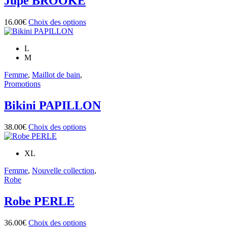
Jupe BROOKE
la
page
Ce
16.00
€
Choix des options
du
produit
produit
a
L
plusieurs
M
variations.
Les
Femme
,
Maillot de bain
,
options
Promotions
peuvent
être
Bikini PAPILLON
choisies
sur
la
Ce
38.00
€
Choix des options
page
produit
du
a
produit
XL
plusieurs
variations.
Femme
,
Nouvelle collection
,
Les
Robe
options
peuvent
Robe PERLE
être
choisies
sur
Ce
36.00
€
Choix des options
la