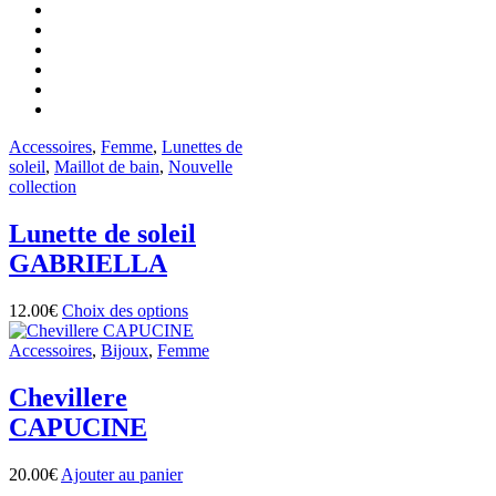
variations.
Les
options
peuvent
être
choisies
sur
Accessoires
,
Femme
,
Lunettes de
la
soleil
,
Maillot de bain
,
Nouvelle
page
collection
du
produit
Lunette de soleil
GABRIELLA
Ce
12.00
€
Choix des options
produit
a
Accessoires
,
Bijoux
,
Femme
plusieurs
variations.
Chevillere
Les
CAPUCINE
options
peuvent
être
20.00
€
Ajouter au panier
choisies