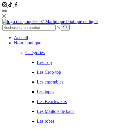
Instagram
Tik
Facebook
Tok
Entrée
de
Chercher
recherche
Accueil
Notre boutique
Catégories
Les Top
Les Crop-top
Les ensembles
Les jupes
Les Beachwears
Les Maillots de bain
Les robes