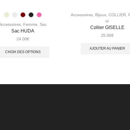
Accessoires
,
Bijoux
,
COLLIER
,
or
Accessoires
,
Femme
,
Sac
Collier GISELLE
Sac HUDA
25.00
€
24.00
€
AJOUTER AU PANIER
CHOIX DES OPTIONS