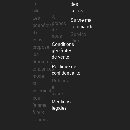
97
Le
des
tailles
site
À
Les
Suivre ma
propos
poupée’s
commande
de
97
Service
nous
vous
client
Conditions
propose
générales
les
de vente
dernières
Politique de
tendances
confidentialité
mode
Retours
et
et
vêtements
avoirs
pour
Mentions
femme
légales
à prix
canons
!