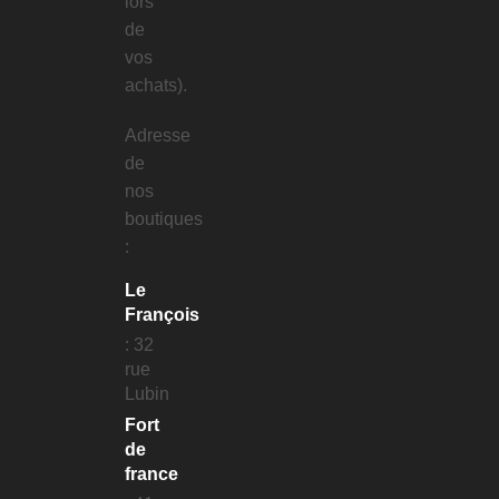
lors
de
vos
achats).
Adresse
de
nos
boutiques
:
Le
François
: 32
rue
Lubin
Fort
de
france