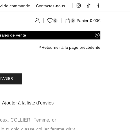
ivi de commande
Contactez-nous
Panier
0.00
€
0
0
rales de vente
Retourner à la page précédente
 PANIER
Ajouter à la liste d’envies
joux
,
COLLIER
,
Femme
,
or
ijoux
,
chic
,
classe
,
collier
,
femme
,
girly
,