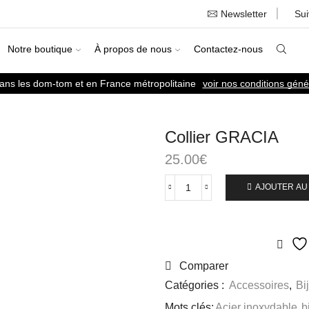
Newsletter
Su
Notre boutique
À propos de nous
Contactez-nous
dans les dom-tom et en France métropolitaine
voir nos conditions géné
Collier GRACIA
25.00
€
AJOUTER AU
Comparer
Catégories :
Accessoires
,
Bi
Mots clés:
Acier inoxydable
,
b