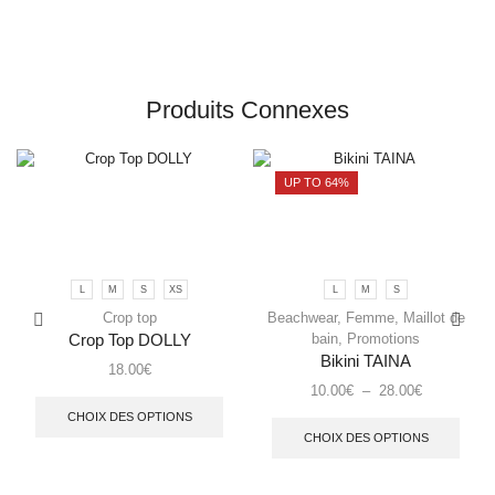
Produits Connexes
UP TO 64%
L
M
S
XS
L
M
S
Crop top
Beachwear
,
Femme
,
Maillot de
bain
,
Promotions
Crop Top DOLLY
Bikini TAINA
18.00
€
10.00
€
–
28.00
€
CHOIX DES OPTIONS
CHOIX DES OPTIONS