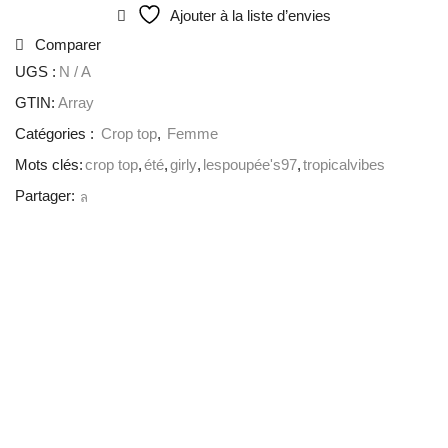
Ajouter à la liste d’envies
Comparer
UGS :
N / A
GTIN:
Array
Catégories :
Crop top
,
Femme
Mots clés:
crop top
,
été
,
girly
,
lespoupée's97
,
tropicalvibes
Partager: