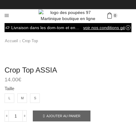
0
Livraison dans les dom-tom et en France métropolitaine
voir nos conditions générales de vente
Accueil
Crop Top
Crop Top ASSIA
14.00
€
Taille
L
M
S
AJOUTER AU PANIER