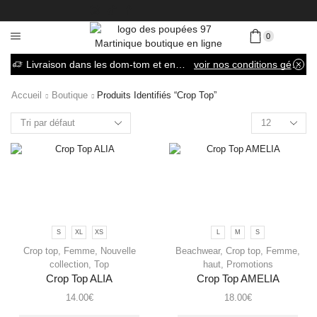
0
Livraison dans les dom-tom et en France métropolitaine
voir nos conditions générales de vente
Accueil
Boutique
Produits Identifiés “crop Top”
S
XL
XS
L
M
S
Crop top
,
Femme
,
Nouvelle
Beachwear
,
Crop top
,
Femme
,
collection
,
Top
haut
,
Promotions
Crop Top ALIA
Crop Top AMELIA
14.00
€
18.00
€