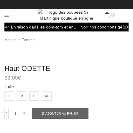
0
Livraison dans les dom-tom et en France métropolitaine
voir nos conditions générales de vente
Accueil
Femme
Haut ODETTE
33.00
€
Taille
L
M
S
XL
AJOUTER AU PANIER