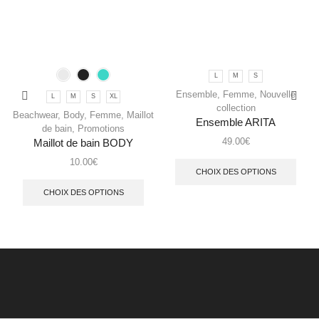
L
M
S
Ensemble
,
Femme
,
Nouvelle
L
M
S
XL
collection
Beachwear
,
Body
,
Femme
,
Maillot
Ensemble ARITA
de bain
,
Promotions
49.00
€
Maillot de bain BODY
10.00
€
CHOIX DES OPTIONS
CHOIX DES OPTIONS