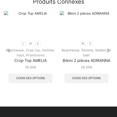
Produits Connexes
L
M
S
M
S
Beachwear
,
Crop top
,
Femme
,
Beachwear
,
Femme
,
Maillot de
haut
,
Promotions
bain
Crop Top AMELIA
Bikini 2 pièces ADRIANNA
18.00
€
29.00
€
CHOIX DES OPTIONS
CHOIX DES OPTIONS