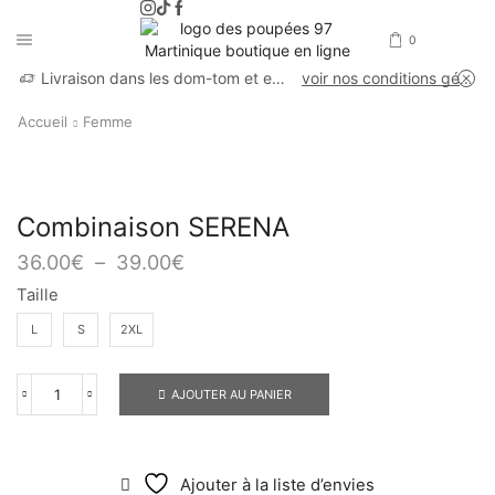
0
Livraison dans les dom-tom et en France métropolitaine
voir nos conditions générales de vente
Accueil
Femme
Combinaison SERENA
36.00
€
–
39.00
€
Taille
L
S
2XL
AJOUTER AU PANIER
Ajouter à la liste d’envies