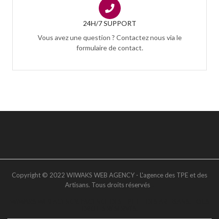
24H/7 SUPPORT
Vous avez une question ? Contactez nous via le
formulaire de contact.
Copyright © 2022 WIWAKS WEB AGENCY - L'agence des TPE et des
Artisans. Tous droits réservés
..
WIWAKS WEB AGENCY. L’AGENCE DES TPE ET DES ARTISANS. TOUS
DROITS RÉSERVÉS.