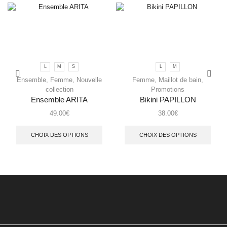
L
M
S
L
M
Ensemble
,
Femme
,
Nouvelle
Femme
,
Maillot de bain
,
collection
Promotions
Ensemble ARITA
Bikini PAPILLON
49.00
€
38.00
€
CHOIX DES OPTIONS
CHOIX DES OPTIONS