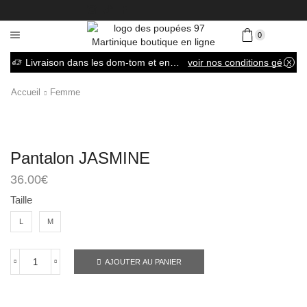
0
Livraison dans les dom-tom et en France métropolitaine
voir nos conditions générales de vente
Accueil
Femme
Pantalon JASMINE
36.00
€
Taille
L
M
AJOUTER AU PANIER