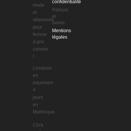
confidentialité
mode
Retours
et
et
vêtements
avoirs
pour
Mentions
femme
légales
à prix
canons
!
Livraison
en
maximum
4
jours
en
Martinique.
Click