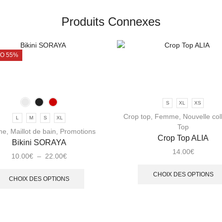
Produits Connexes
MOTION - 55%
S
XL
XS
Crop top
,
Femme
,
Nouvelle col
L
M
S
XL
Top
me
,
Maillot de bain
,
Promotions
Crop Top ALIA
Bikini SORAYA
14.00
€
10.00
€
–
22.00
€
CHOIX DES OPTIONS
CHOIX DES OPTIONS