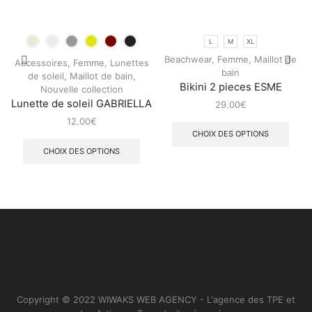
L
M
XL
Beachwear
,
Femme
,
Maillot de
Accessoires
,
Femme
,
Lunettes
bain
de soleil
,
Maillot de bain
,
Bikini 2 pieces ESME
Nouvelle collection
Lunette de soleil GABRIELLA
29.00
€
12.00
€
CHOIX DES OPTIONS
CHOIX DES OPTIONS
Copyright © 2022 WIWAKS WEB AGENCY - L'agence des TPE et