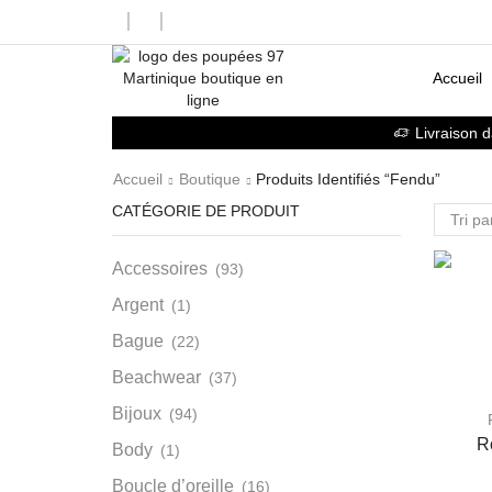
Accueil
Livraison 
Accueil
Boutique
Produits Identifiés “fendu”
CATÉGORIE DE PRODUIT
Accessoires
(93)
Argent
(1)
Bague
(22)
Beachwear
(37)
Bijoux
(94)
R
Body
(1)
Boucle d’oreille
(16)