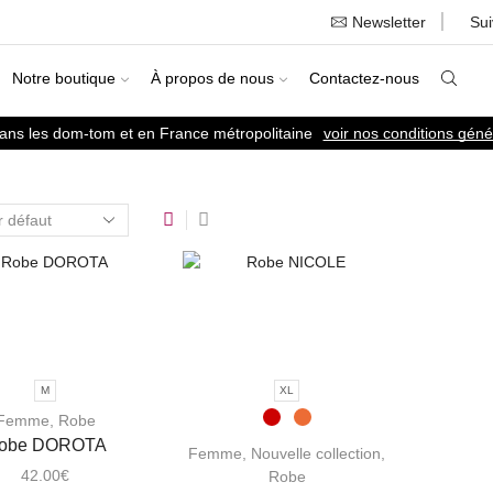
Newsletter
Su
Notre boutique
À propos de nous
Contactez-nous
dans les dom-tom et en France métropolitaine
voir nos conditions géné
M
XL
Femme
,
Robe
obe DOROTA
Femme
,
Nouvelle collection
,
42.00
€
Robe