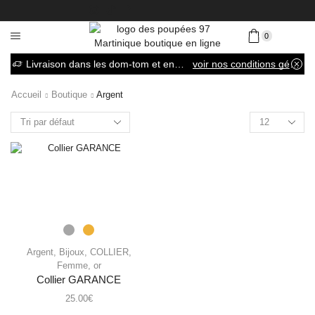
0
Livraison dans les dom-tom et en France métropolitaine
voir nos conditions générales de vente
Accueil
Boutique
Argent
Argent
,
Bijoux
,
COLLIER
,
Femme
,
or
Collier GARANCE
25.00
€