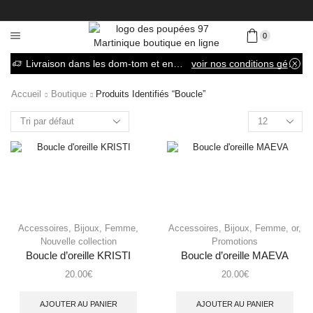
0
Livraison dans les dom-tom et en France métropolitaine
voir nos conditions générales de vente
Accueil
Boutique
Produits Identifiés “boucle”
Accessoires
,
Bijoux
,
Femme
,
Accessoires
,
Bijoux
,
Femme
,
or
,
Nouvelle collection
Promotions
Boucle d’oreille KRISTI
Boucle d’oreille MAEVA
20.00
€
20.00
€
AJOUTER AU PANIER
AJOUTER AU PANIER