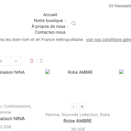
Newslet
Accueil
Notre boutique
À propos de nous
Contactez-nous
ans les dom-tom et en France métropolitaine
voir nos conditions gén
n
,
Combinaisons
,
L
M
emme
Femme
,
Nouvelle collection
,
Robe
aison NINA
Robe AMBRE
3.00
€
36.00
€