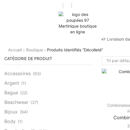
Livraison d
Accueil
Boutique
Produits Identifiés “Décolleté”
CATÉGORIE DE PRODUIT
Accessoires
(93)
Argent
(1)
Bague
(22)
Beachwear
(37)
Combinaiso
F
Bijoux
(94)
Combin
Body
(1)
3