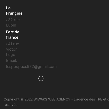
Le
François
: 32 rue
Lubin
Fort de
france
: 41 rue
victor
hugo
Email:
lespoupees972@gmail.com
Copyright © 2022 WIWAKS WEB AGENCY - L'agence des TPE et des
réservés
..