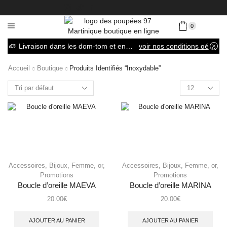
0
Livraison dans les dom-tom et en France métropolitaine
voir nos conditions générales de vente
Accueil
Boutique
Produits Identifiés “inoxydable”
Accessoires
,
Bijoux
,
Femme
,
or
,
Accessoires
,
Bijoux
,
Femme
,
or
,
Promotions
Promotions
Boucle d’oreille MAEVA
Boucle d’oreille MARINA
20.00
€
20.00
€
AJOUTER AU PANIER
AJOUTER AU PANIER