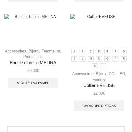
Accessoires
,
Bijoux
,
Femme
,
or
,
A
B
C
D
E
F
G
Promotions
J
L
M
N
O
P
R
Boucle d’oreille MELINA
S
T
20.00
€
Accessoires
,
Bijoux
,
COLLIER
,
Femme
AJOUTER AU PANIER
Collier EVELISE
22.00
€
CHOIX DES OPTIONS