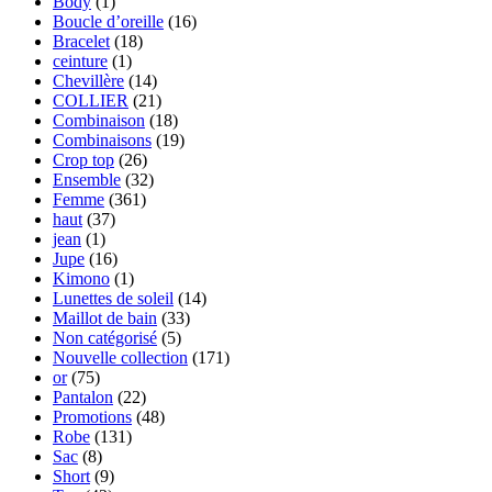
Body
(1)
Boucle d’oreille
(16)
Bracelet
(18)
ceinture
(1)
Chevillère
(14)
COLLIER
(21)
Combinaison
(18)
Combinaisons
(19)
Crop top
(26)
Ensemble
(32)
Femme
(361)
haut
(37)
jean
(1)
Jupe
(16)
Kimono
(1)
Lunettes de soleil
(14)
Maillot de bain
(33)
Non catégorisé
(5)
Nouvelle collection
(171)
or
(75)
Pantalon
(22)
Promotions
(48)
Robe
(131)
Sac
(8)
Short
(9)