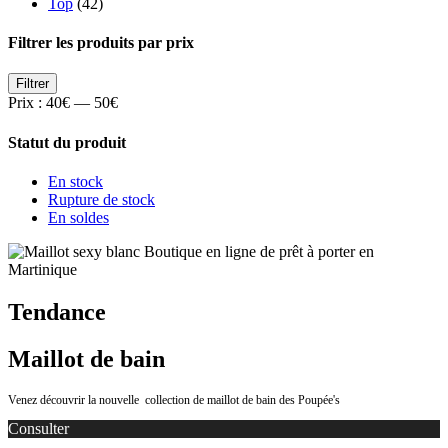
Top
(42)
Filtrer les produits par prix
Prix
Prix
Filtrer
min
max
Prix :
40€
—
50€
Statut du produit
En stock
Rupture de stock
En soldes
Tendance
Maillot de bain
Venez découvrir la nouvelle collection de maillot de bain des Poupée's
Consulter