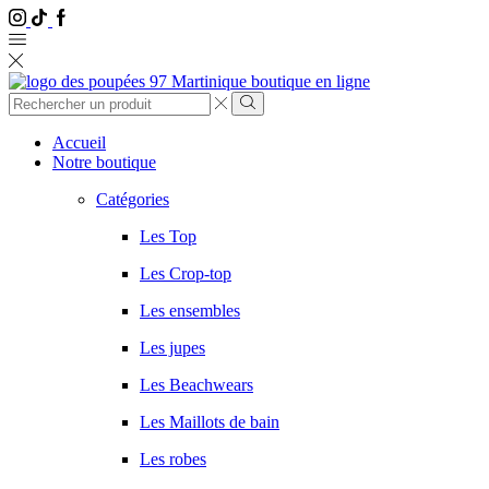
Instagram
Tik
Facebook
Tok
Entrée
de
Chercher
recherche
Accueil
Notre boutique
Catégories
Les Top
Les Crop-top
Les ensembles
Les jupes
Les Beachwears
Les Maillots de bain
Les robes