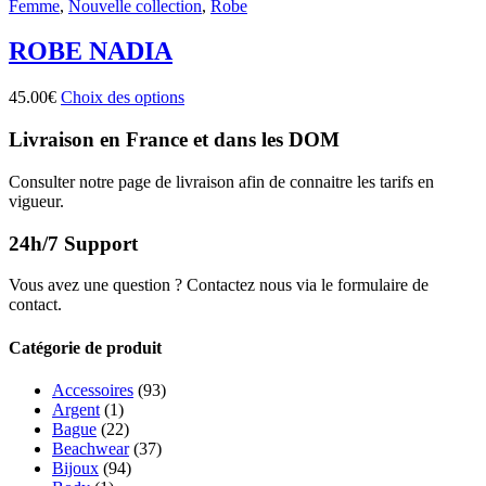
Femme
,
Nouvelle collection
,
Robe
ROBE NADIA
Ce
45.00
€
Choix des options
produit
a
Livraison en France et dans les DOM
plusieurs
variations.
Consulter notre page de livraison afin de connaitre les tarifs en
Les
vigueur.
options
peuvent
24h/7 Support
être
choisies
Vous avez une question ? Contactez nous via le formulaire de
sur
contact.
la
page
Catégorie de produit
du
produit
Accessoires
(93)
Argent
(1)
Bague
(22)
Beachwear
(37)
Bijoux
(94)