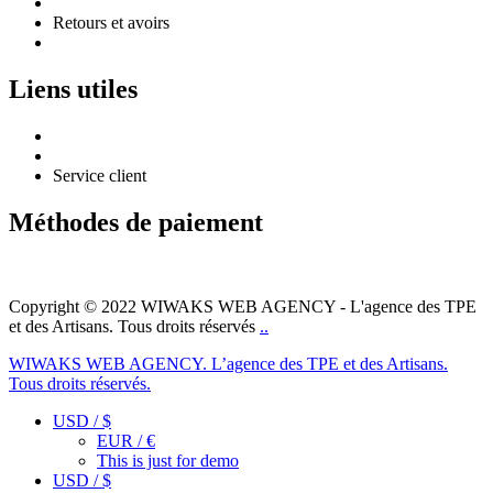
Politique de confidentialité
Retours et avoirs
Mentions légales
Liens utiles
Guide des tailles
Suivre ma commande
Service client
Méthodes de paiement
Instagram
Tik-
Copyright © 2022 WIWAKS WEB AGENCY - L'agence des TPE
tok
et des Artisans. Tous droits réservés
..
WIWAKS WEB AGENCY. L’agence des TPE et des Artisans.
Tous droits réservés.
USD / $
EUR / €
This is just for demo
USD / $