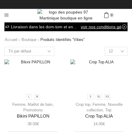
0
Livraison dans les dom-tom et en France métropolitaine
voir nos conditions générales de vente
Accueil
Boutique
Produits Identifiés “vibes”
L
M
S
XL
XS
Femme
,
Maillot de bain
,
Crop top
,
Femme
,
Nouvelle
Promotions
collection
,
Top
Bikini PAPILLON
Crop Top ALIA
38.00
€
14.00
€