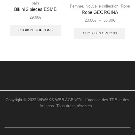
bain
Femme
,
Nouvelle collection
,
Robe
Bikini 2 pieces ESME
Robe GEORGINA
29.00
€
20.00
€
–
36.00
€
CHOIX DES OPTIONS
CHOIX DES OPTIONS
Copyright © 2022 WIWAKS WEB AGENCY - L'agence des TPE et des
Artisans. Tous droits réservés
..
WIWAKS WEB AGENCY. L’AGENCE DES TPE ET DES ARTISANS.
TOUS DROITS RÉSERVÉS.