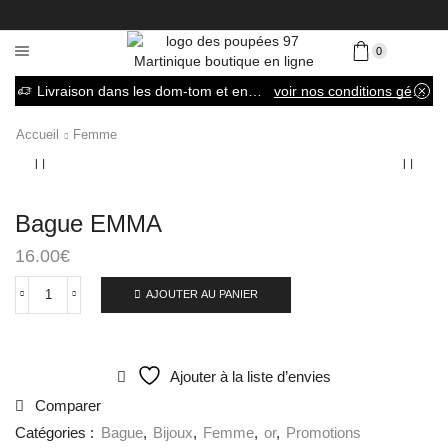
0
Livraison dans les dom-tom et en France métropolitaine
voir nos conditions générales de vente
Accueil
Femme
Bague EMMA
16.00
€
AJOUTER AU PANIER
Ajouter à la liste d’envies
Comparer
Catégories :
Bague
,
Bijoux
,
Femme
,
or
,
Promotions