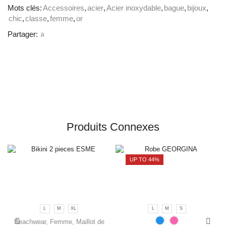
Mots clés:
Accessoires
,
acier
,
Acier inoxydable
,
bague
,
bijoux
,
chic
,
classe
,
femme
,
or
Partager:
Produits Connexes
UP TO 44%
L
M
XL
L
M
S
Beachwear
,
Femme
,
Maillot de