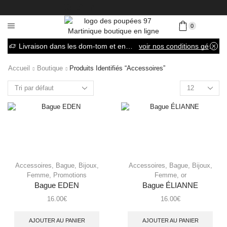
0
Livraison dans les dom-tom et en France métropolitaine
voir nos conditions générales de vente
Accueil
Boutique
Produits Identifiés “Accessoires”
Accessoires
,
Bague
,
Bijoux
,
Accessoires
,
Bague
,
Bijoux
,
Femme
,
Promotions
Femme
,
or
Bague EDEN
Bague ÉLIANNE
16.00
€
16.00
€
AJOUTER AU PANIER
AJOUTER AU PANIER