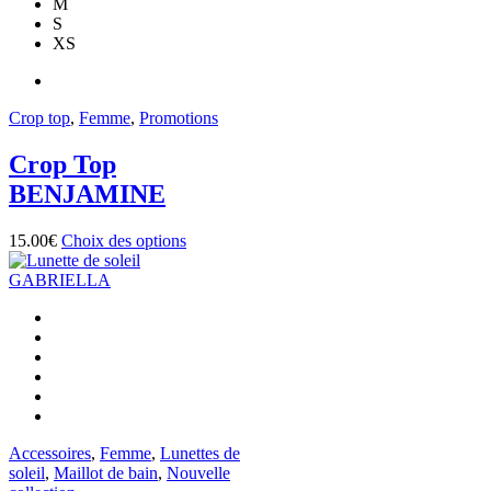
M
variations.
S
Les
XS
options
peuvent
être
choisies
Crop top
,
Femme
,
Promotions
sur
la
Crop Top
page
du
BENJAMINE
produit
Ce
15.00
€
Choix des options
produit
a
plusieurs
variations.
Les
options
peuvent
être
choisies
sur
Accessoires
,
Femme
,
Lunettes de
la
soleil
,
Maillot de bain
,
Nouvelle
page