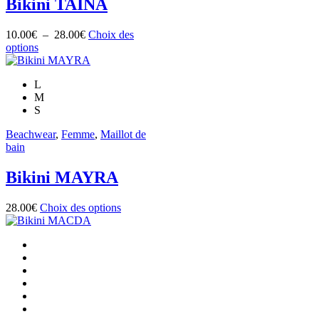
Bikini TAINA
Plage
10.00
€
–
28.00
€
Choix des
Ce
de
options
produit
prix :
a
10.00€
L
plusieurs
à
M
variations.
28.00€
S
Les
options
Beachwear
,
Femme
,
Maillot de
peuvent
bain
être
choisies
Bikini MAYRA
sur
la
page
Ce
28.00
€
Choix des options
du
produit
produit
a
plusieurs
variations.
Les
options
peuvent
être