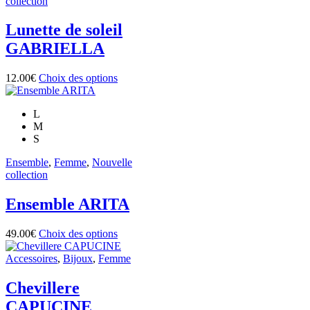
collection
du
produit
Lunette de soleil
GABRIELLA
Ce
12.00
€
Choix des options
produit
a
L
plusieurs
M
variations.
S
Les
options
Ensemble
,
Femme
,
Nouvelle
peuvent
collection
être
choisies
Ensemble ARITA
sur
la
page
Ce
49.00
€
Choix des options
du
produit
produit
a
Accessoires
,
Bijoux
,
Femme
plusieurs
variations.
Chevillere
Les
CAPUCINE
options