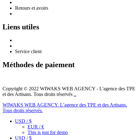
Politique de confidentialité
Retours et avoirs
Mentions légales
Liens utiles
Guide des tailles
Suivre ma commande
Service client
Méthodes de paiement
Instagram
Tik-
Copyright © 2022 WIWAKS WEB AGENCY - L'agence des TPE
tok
et des Artisans. Tous droits réservés
..
WIWAKS WEB AGENCY. L’agence des TPE et des Artisans.
Tous droits réservés.
USD / $
EUR / €
This is just for demo
USD / $