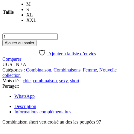
M
S
Taille
XL
XXL
quantité
de
Ajouter au panier
Combinaison
DOLORESSE
Ajouter à la liste d’envies
Comparer
UGS :
N / A
Catégories :
Combinaison
,
Combinaisons
,
Femme
,
Nouvelle
collection
Mots clés:
chic
,
combinaison
,
sexy
,
short
Partager:
WhatsApp
Description
Informations complémentaires
Combinaison short vert croisé au dos les poupées 97