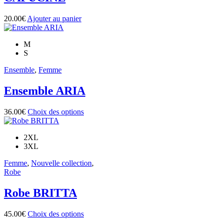
peuvent
être
20.00
€
Ajouter au panier
choisies
sur
la
M
page
S
du
produit
Ensemble
,
Femme
Ensemble ARIA
Ce
36.00
€
Choix des options
produit
a
2XL
plusieurs
3XL
variations.
Les
Femme
,
Nouvelle collection
,
options
Robe
peuvent
être
Robe BRITTA
choisies
sur
la
Ce
45.00
€
Choix des options
page