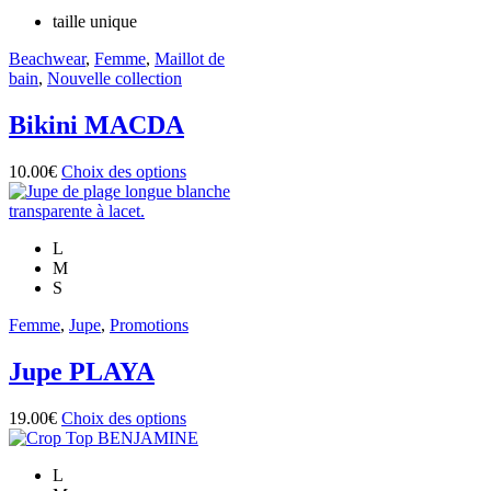
choisies
taille unique
sur
la
Beachwear
,
Femme
,
Maillot de
page
bain
,
Nouvelle collection
du
produit
Bikini MACDA
Ce
10.00
€
Choix des options
produit
a
plusieurs
L
variations.
M
Les
S
options
peuvent
Femme
,
Jupe
,
Promotions
être
choisies
Jupe PLAYA
sur
la
page
Ce
19.00
€
Choix des options
du
produit
produit
a
L
plusieurs