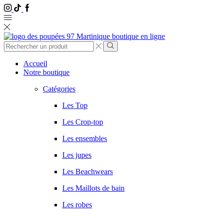
Instagram
Tik
Facebook
Tok
Entrée
de
Chercher
recherche
Accueil
Notre boutique
Catégories
Les Top
Les Crop-top
Les ensembles
Les jupes
Les Beachwears
Les Maillots de bain
Les robes