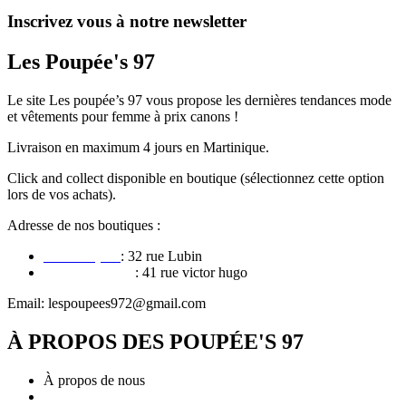
produit
du
a
Inscrivez vous à notre newsletter
produit
plusieurs
variations.
Les Poupée's 97
Les
options
peuvent
Le site Les poupée’s 97 vous propose les dernières tendances mode
être
et vêtements pour femme à prix canons !
choisies
Livraison en maximum 4 jours en Martinique.
sur
la
Click and collect disponible en boutique (sélectionnez cette option
page
lors de vos achats).
du
produit
Adresse de nos boutiques :
Le François
: 32 rue Lubin
Fort de france
: 41 rue victor hugo
Email: lespoupees972@gmail.com
À PROPOS DES POUPÉE'S 97
À propos de nous
Conditions générales de vente