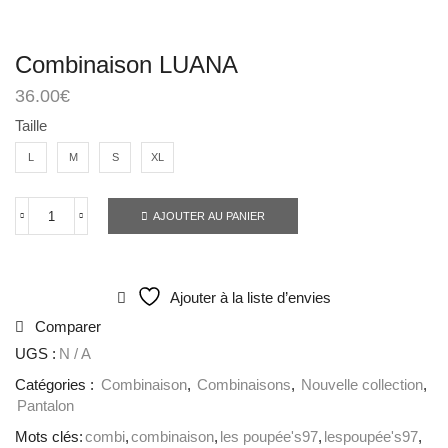
Combinaison LUANA
36.00
€
Taille
L
M
S
XL
AJOUTER AU PANIER
Ajouter à la liste d’envies
Comparer
UGS :
N / A
Catégories :
Combinaison
,
Combinaisons
,
Nouvelle collection
,
Pantalon
Mots clés:
combi
,
combinaison
,
les poupée's97
,
lespoupée's97
,