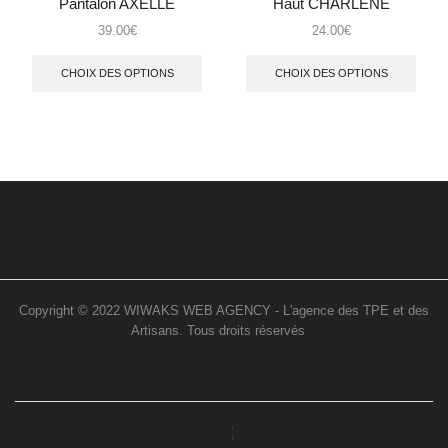
Pantalon AXELLE
Haut CHARLENE
39.00
€
24.00
€
CHOIX DES OPTIONS
CHOIX DES OPTIONS
Copyright © 2022 WIWAKS WEB AGENCY - L'agence des TPE et des
Artisans. Tous droits réservés
..
WIWAKS WEB AGENCY. L’AGENCE DES TPE ET DES ARTISANS.
TOUS DROITS RÉSERVÉS.
USD / $
USD / $