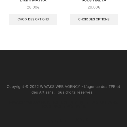
Bikini MAYRA
Robe HALYA
28.00
€
29.00
€
CHOIX DES OPTIONS
CHOIX DES OPTIONS
Copyright © 2022 WIWAKS WEB AGENCY - L'agence des TPE et
des Artisans. Tous droits réservés
..
WIWAKS WEB AGENCY. L’AGENCE DES TPE ET DES ARTISANS.
TOUS DROITS RÉSERVÉS.
USD / $
USD / $