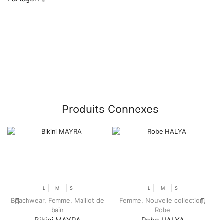
Produits Connexes
L
M
S
L
M
S
Beachwear
,
Femme
,
Maillot de
Femme
,
Nouvelle collection
,
bain
Robe