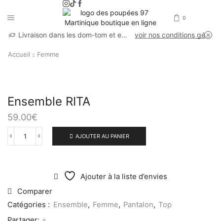
0
Livraison dans les dom-tom et en France métropolitaine
voir nos conditions générales de vente
Accueil
Femme
Ensemble RITA
59.00
€
AJOUTER AU PANIER
Ajouter à la liste d’envies
Comparer
Catégories :
Ensemble
,
Femme
,
Pantalon
,
Top
Partager: