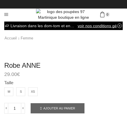
0
Livraison dans les dom-tom et en France métropolitaine
voir nos conditions générales de vente
Accueil
Femme
Robe ANNE
29.00
€
Taille
M
S
XS
AJOUTER AU PANIER